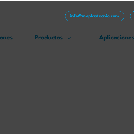
info@mvplastecnic.com
iones
Productos
Aplicacione