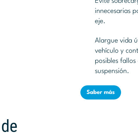
Evite sobreca
innecesarias p
eje.
Alargue vida út
vehículo y con
posibles fallos
suspensión.
Saber más
 de