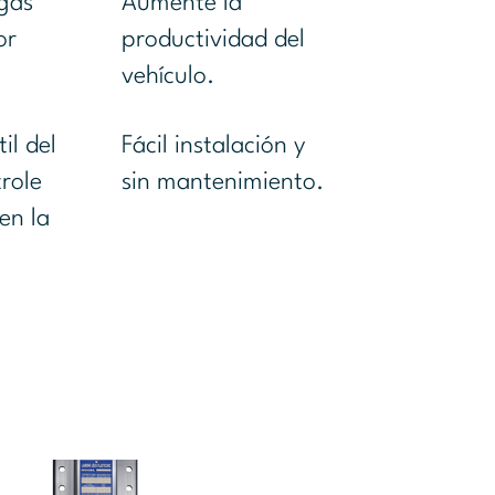
rgas
Aumente la
or
productividad del
vehículo.
il del
Fácil instalación y
trole
sin mantenimiento.
 en la