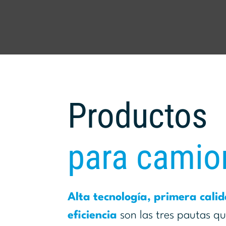
Productos
para camio
Alta tecnología, primera cali
eficiencia
son las tres pautas qu