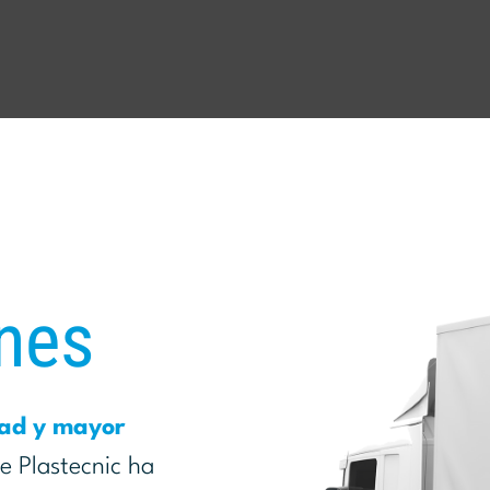
nes
dad y mayor
e Plastecnic ha